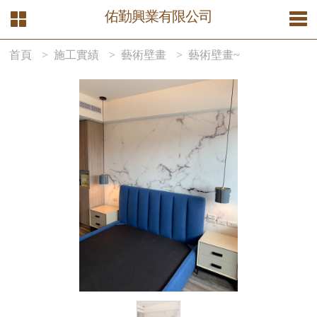
佑勤興業有限公司
首頁
> 施工實績
> 藝術壁畫
> 藝術壁畫~