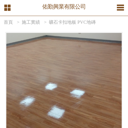
佑勤興業有限公司
首頁
> 施工實績
> 礦石卡扣地板 PVC地磚