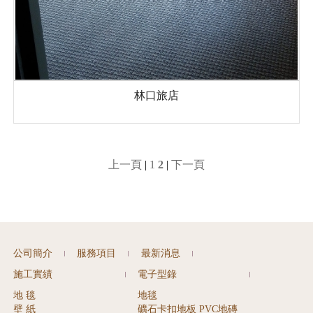
林口旅店
上一頁
|
1
2
|
下一頁
公司簡介
服務項目
最新消息
|
|
|
施工實績
電子型錄
|
|
地 毯
地毯
壁 紙
礦石卡扣地板 PVC地磚