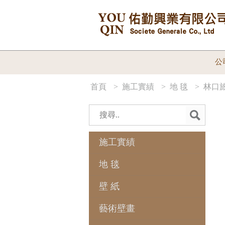
公
首頁
> 施工實績
> 地 毯
> 林口
施工實績
地 毯
壁 紙
藝術壁畫