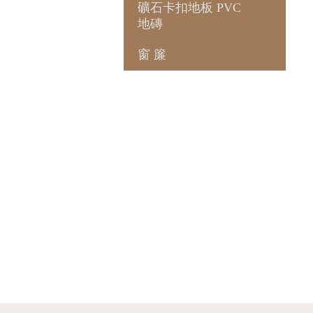
礦石卡扣地板 PVC
地磚
窗 簾